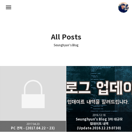
All Posts
Seunghyun's Blog
Seunghyun's Blog
Seunghyun.
2016.12.18
Seunghyun's Blog 3차 대규모
업데이트 내역
2017.04.23
PC 견적 - (2017.04.22 ~ 23)
(Update.2016.12.19.0730)