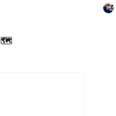
🗺️
Seunghyun's Blog
Seunghyun.