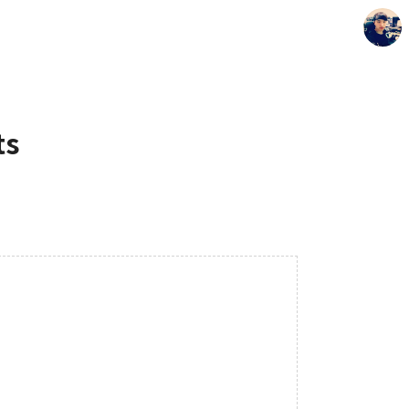
ts
Seunghyun's Blog
Seunghyun.