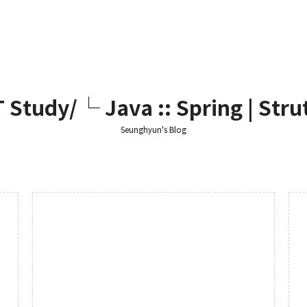
T Study/└ Java :: Spring | Stru
Seunghyun's Blog